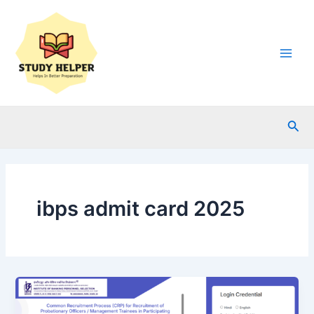
Skip
to
content
Main
Men
Sea
ibps admit card 2025