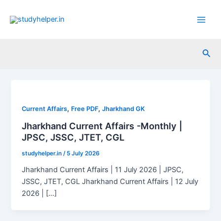
Skip
to
Main
content
Men
Sea
,
,
Current Affairs
Free PDF
Jharkhand GK
Jharkhand Current Affairs -Monthly |
JPSC, JSSC, JTET, CGL
studyhelper.in
/
5 July 2026
Jharkhand Current Affairs | 11 July 2026 | JPSC,
JSSC, JTET, CGL Jharkhand Current Affairs | 12 July
2026 | […]