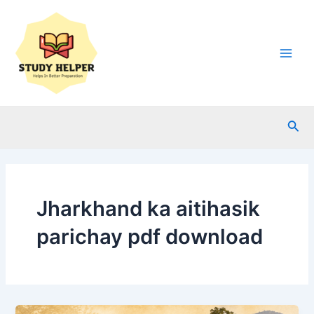
Skip
to
content
Main
Men
Sea
Jharkhand ka aitihasik
parichay pdf download