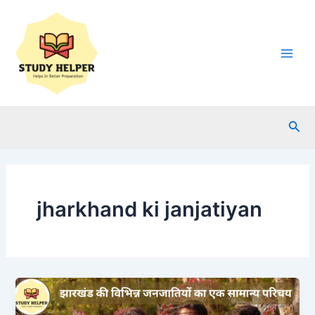
Skip
to
content
Main
Men
Sea
jharkhand ki janjatiyan