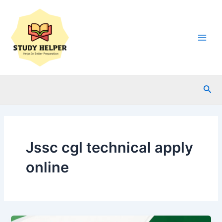
Skip
to
content
Main
Men
Sea
Jssc cgl technical apply
online