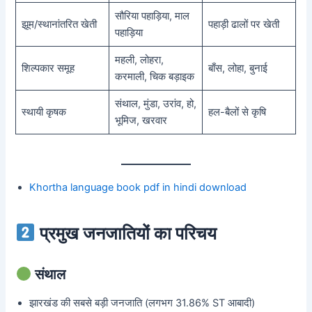
सौरिया पहाड़िया, माल
झूम/स्थानांतरित खेती
पहाड़ी ढालों पर खेती
पहाड़िया
महली, लोहरा,
शिल्पकार समूह
बाँस, लोहा, बुनाई
करमाली, चिक बड़ाइक
संथाल, मुंडा, उरांव, हो,
स्थायी कृषक
हल-बैलों से कृषि
भूमिज, खरवार
Khortha language book pdf in hindi download
प्रमुख जनजातियों का परिचय
संथाल
झारखंड की सबसे बड़ी जनजाति (लगभग 31.86% ST आबादी)