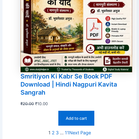
Smritiyon Ki Kabr Se Book PDF
Download | Hindi Nagpuri Kavita
Sangrah
Original
Current
₹
20.00
₹
10.00
price
price
Add to cart
was:
is:
₹20.00.
₹10.00.
1
2
3
…
11
Next Page