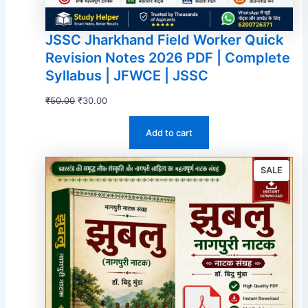
JSSC Jharkhand Field Worker Quick
Revision Notes 2026 PDF | Complete
Syllabus | JFWCE | JSSC
Original
Current
₹
50.00
₹
30.00
price
price
Add to cart
was:
is:
₹50.00.
₹30.00.
PROD
SALE
ON
SALE