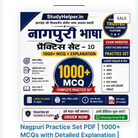
PROD
SALE
ON
SALE
Nagpuri Practice Set PDF | 1000+
MCQs with Detailed Explanation |