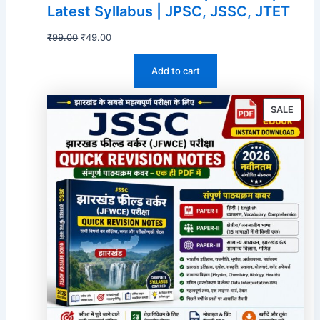
Latest Syllabus | JPSC, JSSC, JTET
Original
Current
₹
99.00
₹
49.00
price
price
Add to cart
was:
is:
₹99.00.
₹49.00.
PROD
SALE
ON
SALE