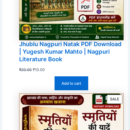
Jhublu Nagpuri Natak PDF Download
| Yugesh Kumar Mahto | Nagpuri
Literature Book
Original
Current
₹
20.00
₹
10.00
price
price
Add to cart
was:
is:
₹20.00.
₹10.00.
PROD
SALE
ON
SALE