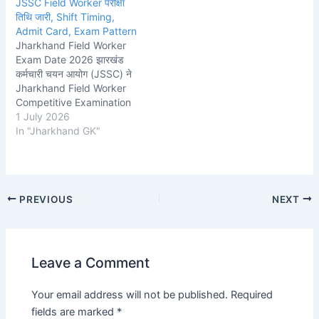
JSSC Field Worker परीक्षा
तिथि जारी, Shift Timing,
Admit Card, Exam Pattern
Jharkhand Field Worker
Exam Date 2026 झारखंड
कर्मचारी चयन आयोग (JSSC) ने
Jharkhand Field Worker
Competitive Examination
(JFWCE) 2026 से संबंधित
1 July 2026
महत्वपूर्ण अपडेट जारी कर दिया है।
In "Jharkhand GK"
आयोग द्वारा जारी आधिकारिक परीक्षा
कार्यक्रम के अनुसार
Jharkhand Field Worker
Exam 19 जुलाई 2026 को
Post
PREVIOUS
NEXT
आयोजित किया जाएगा। जिन
navigation
अभ्यर्थियों ने इस…
Leave a Comment
Your email address will not be published.
Required
fields are marked
*