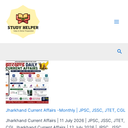
Skip
to
content
Main
Men
Sea
Jharkhand Current Affairs -Monthly | JPSC, JSSC, JTET, CGL
Jharkhand Current Affairs | 11 July 2026 | JPSC, JSSC, JTET,
CGL Jharkhand Current Affairs | 12 July 2026 | JPSC, JSSC,