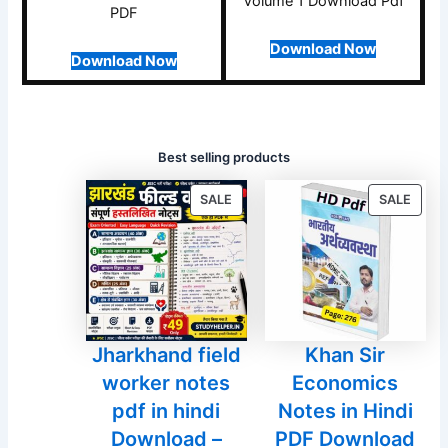
Volume 1 Download Pdf
PDF
Download Now
Download Now
Best selling products
PRODUCT
PROD
SALE
SALE
ON
ON
SALE
SALE
Jharkhand field
Khan Sir
worker notes
Economics
pdf in hindi
Notes in Hindi
Download –
PDF Download