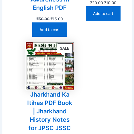
Original
Current
₹
20.00
₹
10.00
English PDF
price
price
Add to cart
was:
is:
Original
Current
₹
50.00
₹
15.00
₹20.00.
₹10.00.
price
price
Add to cart
was:
is:
₹50.00.
₹15.00.
PRODUCT
SALE
ON
SALE
Jharkhand Ka
Itihas PDF Book
| Jharkhand
History Notes
for JPSC JSSC