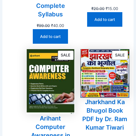
Complete
Original
Current
₹
20.00
₹
15.00
Syllabus
price
price
Add to cart
was:
is:
Original
Current
₹
99.00
₹
40.00
₹20.00.
₹15.00.
price
price
Add to cart
was:
is:
₹99.00.
₹40.00.
PRODUCT
PROD
SALE
SALE
ON
ON
SALE
SALE
Jharkhand Ka
Bhugol Book
Arihant
PDF by Dr. Ram
Computer
Kumar Tiwari
Awareness in