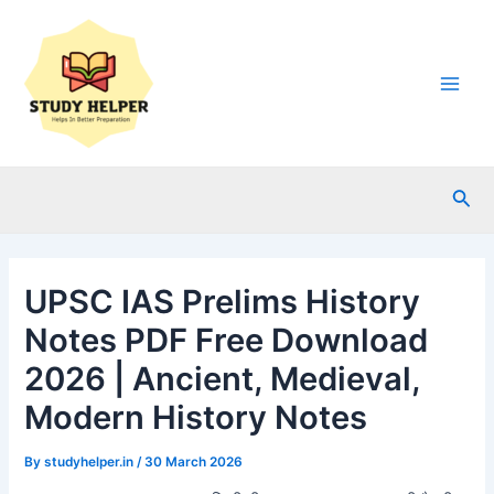
Skip
to
content
Main
Men
Sea
UPSC IAS Prelims History
Notes PDF Free Download
2026 | Ancient, Medieval,
Modern History Notes
By
studyhelper.in
/
30 March 2026