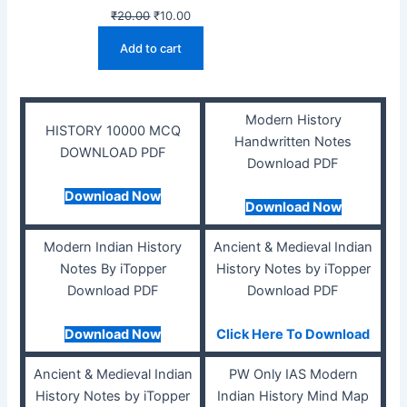
Original
Current
₹
20.00
₹
10.00
price
price
Add to cart
was:
is:
₹20.00.
₹10.00.
Modern History
HISTORY 10000 MCQ
Handwritten Notes
DOWNLOAD PDF
Download PDF
Download Now
Download Now
Modern Indian History
Ancient & Medieval Indian
Notes By iTopper
History Notes by iTopper
Download PDF
Download PDF
Download Now
Click Here To Download
Ancient & Medieval Indian
PW Only IAS Modern
History Notes by iTopper
Indian History Mind Map